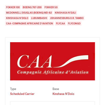
FOKKER 100
BOEING 767-200
FOKKER 50
MCDONNELL DOUGLAS (BOEING) MD-82
KINSHASA N'DJILI
KINSHASA N'DOLO
LUBUMBASHI
JOHANNESBURG O.R. TAMBO
CAA - COMPAGNIE AFRICAINE D'AVIATION
FLYCAA
FLYCONGO
Type
Base
Scheduled Carrier
Kinshasa N'Dolo